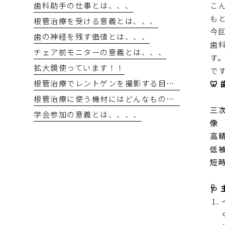
歯科助手の仕事とは、、、
こ
も
根管治療を受ける意義とは、、、
今
歯の神経を残す価値とは、、、
歯科
チェア前モニターの意義とは、、、
す。
拡大鏡使っています！！
で
根管治療でレントゲンを撮影する目的とは
🦷
根管治療に使う機材にはどんなものがあるのか？？
三
学会参加の意義とは、、、、
像
高
低
短
🩺