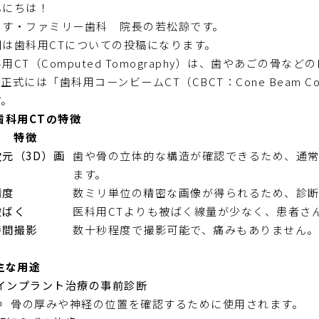
んにちは！
とす・ファミリー歯科 院長の若松諒です。
回は歯科用CTについての投稿になります。
用CT（Computed Tomography）は、歯やあごの
正式には「歯科用コーンビームCT（CBCT：Cone Beam Co
す。
 歯科用CTの特徴
特徴
次元（3D）画
歯や骨の立体的な構造が確認できるため、通
ます。
精度
数ミリ単位の精密な画像が得られるため、診断
被ばく
医科用CTよりも被ばく線量が少なく、患者さ
時間撮影
数十秒程度で撮影可能で、痛みもありません。
 主な用途
インプラント治療の事前診断
骨の厚みや神経の位置を確認するために使用されます。