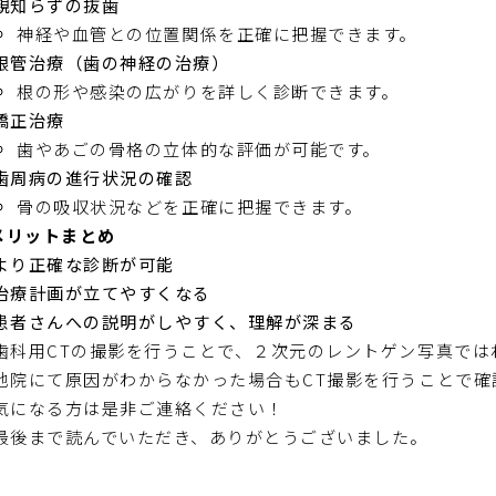
親知らずの抜歯
神経や血管との位置関係を正確に把握できます。
根管治療（歯の神経の治療）
根の形や感染の広がりを詳しく診断できます。
矯正治療
歯やあごの骨格の立体的な評価が可能です。
歯周病の進行状況の確認
骨の吸収状況などを正確に把握できます。
メリットまとめ
より正確な診断が可能
治療計画が立てやすくなる
患者さんへの説明がしやすく、理解が深まる
歯科用CTの撮影を行うことで、２次元のレントゲン写真では
他院にて原因がわからなかった場合もCT撮影を行うことで確
気になる方は是非ご連絡ください！
最後まで読んでいただき、ありがとうございました。