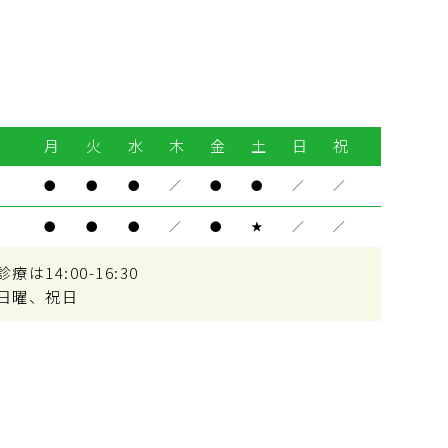
月
火
水
木
金
土
日
祝
●
●
●
／
●
●
／
／
●
●
●
／
●
★
／
／
は14:00-16:30
日曜、祝日