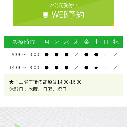
24時間受付中
WEB予約
診療時間
月
火
水
木
金
土
日
祝
9:00～13:00
●
●
●
／
●
●
／
／
14:00～18:00
●
●
●
／
●
★
／
／
★：土曜午後の診療は14:00-16:30
休診日：木曜、日曜、祝日