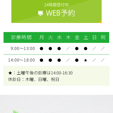
24時間受付中
WEB予約
診療時間
月
火
水
木
金
土
日
祝
9:00～13:00
●
●
●
／
●
●
／
／
14:00～18:00
●
●
●
／
●
★
／
／
★：土曜午後の診療は14:00-16:30
休診日：木曜、日曜、祝日