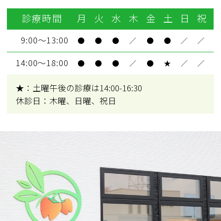
診療時間
月
火
水
木
金
土
日
祝
9:00～13:00
●
●
●
／
●
●
／
／
14:00～18:00
●
●
●
／
●
★
／
／
★：土曜午後の診療は14:00-16:30
休診日：木曜、日曜、祝日