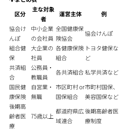
主な対象
区分
運営主体
例
者
協会け
中小企業
全国健康保
協会けんぽ
んぽ
の会社員
険協会
組合健
大企業の
各健康保険
トヨタ健保な
保
社員
組合
ど
共済組
公務員・
各共済組合
私学共済など
合
教職員
国民健
自営業・
市区町村 or
市町村国保、
康保険
無職
国保組合
美容国保など
後期高
都道府県広
後期高齢者医
齢者医
75歳以上
域連合
療制度
療