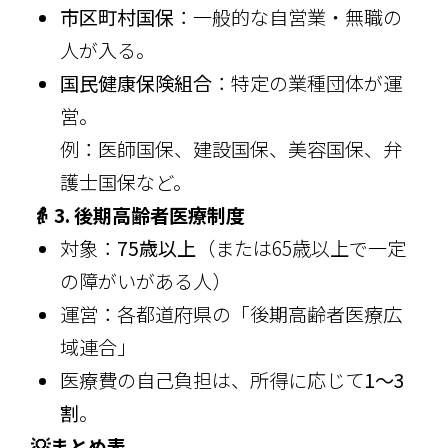
市区町村国保
：一般的な自営業・無職の
人が入る。
国民健康保険組合
：特定の業種団体が運
営。
例：医師国保、建設国保、美容国保、弁
護士国保など。
👵 3.
後期高齢者医療制度
対象：
75歳以上
（または65歳以上で一定
の障がいがある人）
運営：各都道府県の「後期高齢者医療広
域連合」
医療費の自己負担は、所得に応じて
1～3
割
。
💡まとめ表