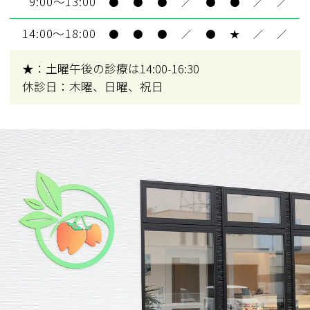
9:00～13:00
●
●
●
／
●
●
／
／
14:00～18:00
●
●
●
／
●
★
／
／
★：土曜午後の診療は14:00-16:30
休診日：木曜、日曜、祝日