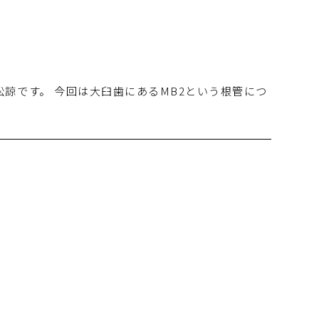
諒です。 今回は大臼歯にあるMB2という根管につ