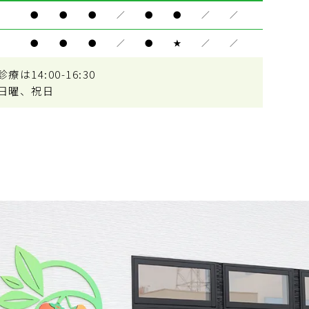
●
●
●
／
●
●
／
／
●
●
●
／
●
★
／
／
は14:00-16:30
日曜、祝日