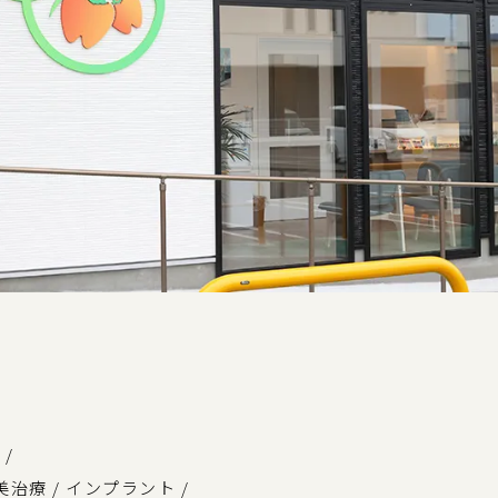
ス
/
美治療
/
インプラント
/