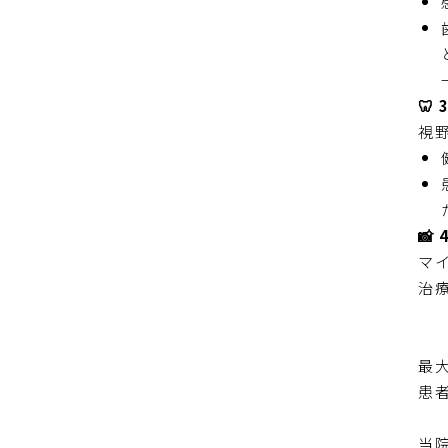
🦷
視
📸
マ
治
最
患
当