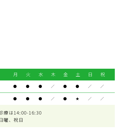
月
火
水
木
金
土
日
祝
●
●
●
／
●
●
／
／
●
●
●
／
●
★
／
／
は14:00-16:30
日曜、祝日