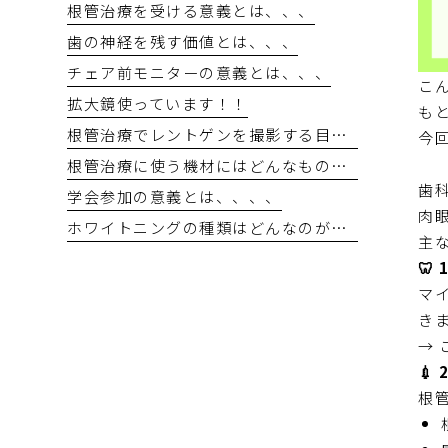
根管治療を受ける意義とは、、、
歯の神経を残す価値とは、、、
チェア前モニターの意義とは、、、
こ
拡大鏡使っています！！
も
根管治療でレントゲンを撮影する目的とは
今
根管治療に使う機材にはどんなものがあるのか？？
歯
学会参加の意義とは、、、、
肉
ホワイトニングの種類はどんなのがあるの。。。？
主
🦷
マ
き
→ 
💉
根