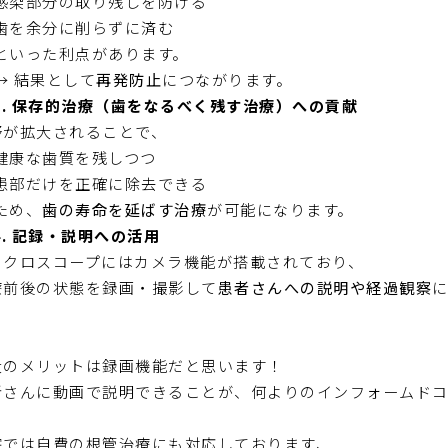
感染部分の取り残しを防げる
歯を余分に削らずに済む
といった利点があります。
→ 結果として
再発防止
につながります。
 3. 保存的治療（歯をなるべく残す治療）への貢献
野が拡大されることで、
健康な歯質を残しつつ
患部だけを正確に除去できる
ため、
歯の寿命を延ばす治療
が可能になります。
 4. 記録・説明への活用
イクロスコープにはカメラ機能が搭載されており、
療前後の状態を録画・撮影して
患者さんへの説明や経過観察
大のメリットは録画機能だと思います！
者さんに動画で説明できることが、何よりのインフォームドコ
院では自費の根管治療にも対応しております、