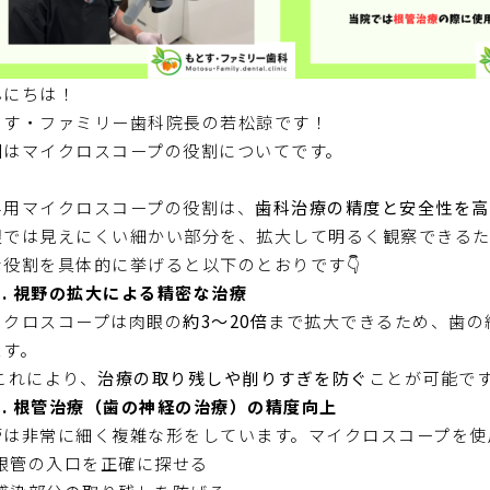
んにちは！
とす・ファミリー歯科院長の若松諒です！
回はマイクロスコープの役割についてです。
科用マイクロスコープの役割は、
歯科治療の精度と安全性を高
眼では見えにくい細かい部分を、拡大して明るく観察できるた
な役割を具体的に挙げると以下のとおりです👇
 1. 視野の拡大による精密な治療
イクロスコープは肉眼の
約3〜20倍
まで拡大できるため、歯の
ます。
これにより、
治療の取り残しや削りすぎを防ぐ
ことが可能で
 2. 根管治療（歯の神経の治療）の精度向上
管は非常に細く複雑な形をしています。マイクロスコープを使
根管の入口を正確に探せる